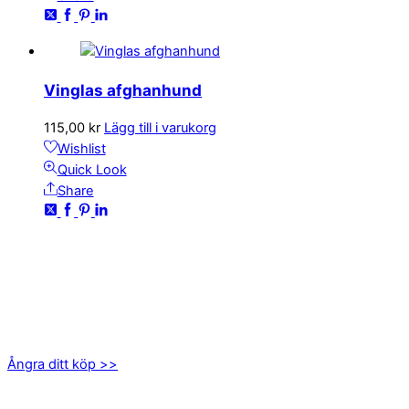
Vinglas afghanhund
115,00
kr
Lägg till i varukorg
Wishlist
Quick Look
Share
KONTAKTA OSS
kundservice@emoticon.nu
EMOTICON AB
Axamo Skogsväg 28B
555 94 Jönköping
Ångra ditt köp >>
INFORMATION