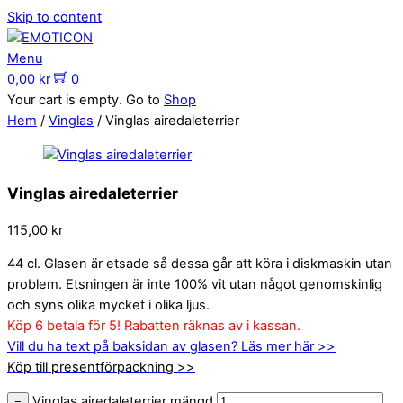
Skip to content
Menu
0,00
kr
0
Your cart is empty. Go to
Shop
Hem
/
Vinglas
/ Vinglas airedaleterrier
Vinglas airedaleterrier
115,00
kr
44 cl. Glasen är etsade så dessa går att köra i diskmaskin utan
problem. Etsningen är inte 100% vit utan något genomskinlig
och syns olika mycket i olika ljus.
Köp 6 betala för 5! Rabatten räknas av i kassan.
Vill du ha text på baksidan av glasen? Läs mer här >>
Köp till presentförpackning >>
Vinglas airedaleterrier mängd
−