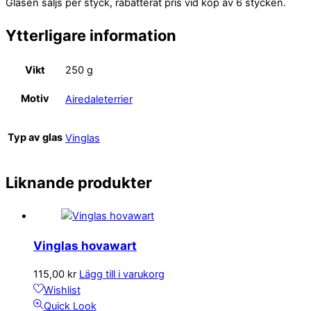
Glasen säljs per styck, rabatterat pris vid köp av 6 stycken.
Ytterligare information
Vikt
250 g
Motiv
Airedaleterrier
Typ av glas
Vinglas
Liknande produkter
Vinglas hovawart
115,00
kr
Lägg till i varukorg
Wishlist
Quick Look