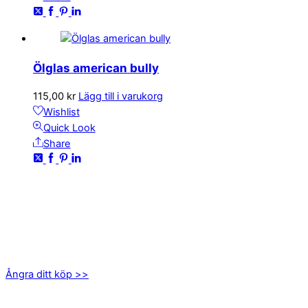
Ölglas american bully
115,00
kr
Lägg till i varukorg
Wishlist
Quick Look
Share
KONTAKTA OSS
kundservice@emoticon.nu
EMOTICON AB
Axamo Skogsväg 28B
555 94 Jönköping
Ångra ditt köp >>
INFORMATION