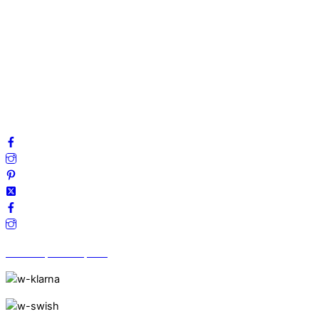
Om oss
Mitt konto
Integritetspolicy
Villkor
Cookies
Frågor & svar
Följ oss gärna på sociala medier!
Vi finns på Trustpilot!