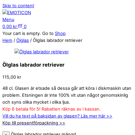
Skip to content
Menu
0,00
kr
0
Your cart is empty. Go to
Shop
Hem
/
Ölglas
/ Ölglas labrador retriever
Ölglas labrador retriever
115,00
kr
48 cl. Glasen är etsade så dessa går att köra i diskmaskin utan
problem. Etsningen är inte 100% vit utan något genomskinlig
och syns olika mycket i olika ljus.
Köp 6 betala för 5! Rabatten räknas av i kassan.
Vill du ha text på baksidan av glasen? Läs mer här >>
Köp till presentförpackning >>
Ölglas labrador retriever mängd
−