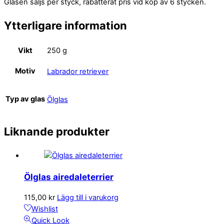
Glasen säljs per styck, rabatterat pris vid köp av 6 stycken.
Ytterligare information
Vikt
250 g
Motiv
Labrador retriever
Typ av glas
Ölglas
Liknande produkter
Ölglas airedaleterrier
115,00
kr
Lägg till i varukorg
Wishlist
Quick Look