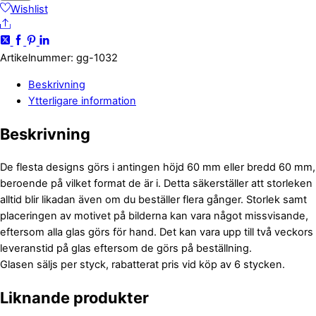
labrador
Wishlist
Share
retriever
mängd
Artikelnummer
:
gg-1032
Beskrivning
Ytterligare information
Beskrivning
De flesta designs görs i antingen höjd 60 mm eller bredd 60 mm,
beroende på vilket format de är i. Detta säkerställer att storleken
alltid blir likadan även om du beställer flera gånger. Storlek samt
placeringen av motivet på bilderna kan vara något missvisande,
eftersom alla glas görs för hand. Det kan vara upp till två veckors
leveranstid på glas eftersom de görs på beställning.
Glasen säljs per styck, rabatterat pris vid köp av 6 stycken.
Liknande produkter