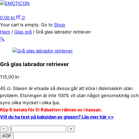
Skip
to
Menu
content
0,00
kr
0
Your cart is empty. Go to
Shop
Hem
/
Glas grå
/ Grå glas labrador retriever
🔍
Grå glas labrador retriever
115,00
kr
45 cl. Glasen är etsade så dessa går att köra i diskmaskin utan
problem. Etsningen är inte 100% vit utan något genomskinlig och
syns olika mycket i olika ljus.
Köp 6 betala för 5! Rabatten räknas av i kassan.
Vill du ha text på baksidan av glasen? Läs mer här >>
Grå
−
+
glas
KÖP