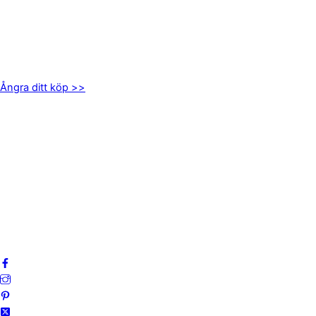
kundservice@emoticon.nu
EMOTICON AB
Axamo Skogsväg 28B
555 94 Jönköping
Ångra ditt köp >>
INFORMATION
Om oss
Mitt konto
Integritetspolicy
Villkor
Cookies
Frågor & svar
Följ oss gärna på sociala medier!