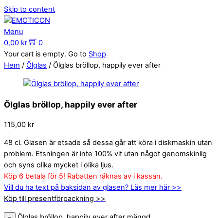
Skip to content
Menu
0,00
kr
0
Your cart is empty. Go to
Shop
Hem
/
Ölglas
/ Ölglas bröllop, happily ever after
Ölglas bröllop, happily ever after
115,00
kr
48 cl. Glasen är etsade så dessa går att köra i diskmaskin utan
problem. Etsningen är inte 100% vit utan något genomskinlig
och syns olika mycket i olika ljus.
Köp 6 betala för 5! Rabatten räknas av i kassan.
Vill du ha text på baksidan av glasen? Läs mer här >>
Köp till presentförpackning >>
Ölglas bröllop, happily ever after mängd
−