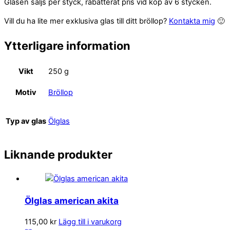
Glasen säljs per styck, rabatterat pris vid köp av 6 stycken.
Vill du ha lite mer exklusiva glas till ditt bröllop?
Kontakta mig
🙂
Ytterligare information
Vikt
250 g
Motiv
Bröllop
Typ av glas
Ölglas
Liknande produkter
Ölglas american akita
115,00
kr
Lägg till i varukorg