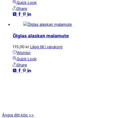
Quick Look
Share
Ölglas alaskan malamute
115,00
kr
Lägg till i varukorg
Wishlist
Quick Look
Share
KONTAKTA OSS
kundservice@emoticon.nu
EMOTICON AB
Axamo Skogsväg 28B
555 94 Jönköping
Ångra ditt köp >>