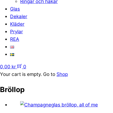
Ringar och hakar
Glas
Dekaler
Kläder
Prylar
REA
0,00
kr
0
Your cart is empty. Go to
Shop
Bröllop