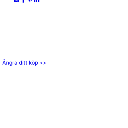
KONTAKTA OSS
kundservice@emoticon.nu
EMOTICON AB
Axamo Skogsväg 28B
555 94 Jönköping
Ångra ditt köp >>
INFORMATION
Om oss
Mitt konto
Integritetspolicy
Villkor
Cookies