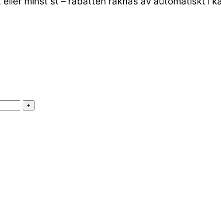
 eller minst st – rabatten räknas av automatiskt i k
+