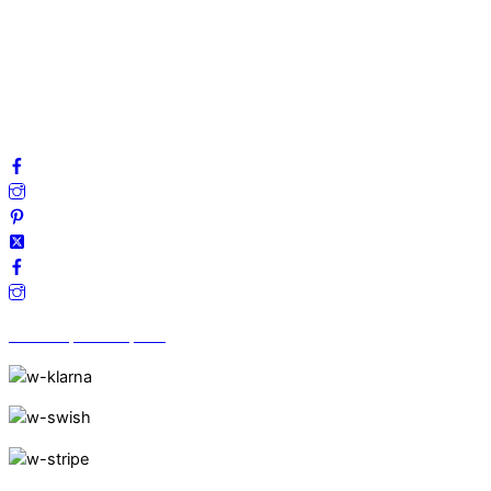
Integritetspolicy
Villkor
Cookies
Frågor & svar
Följ oss gärna på sociala medier!
Vi finns på Trustpilot!