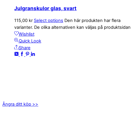
Julgranskulor glas, svart
115,00
kr
Select options
Den här produkten har flera
varianter. De olika alternativen kan väljas på produktsidan
Wishlist
Quick Look
Share
KONTAKTA OSS
kundservice@emoticon.nu
EMOTICON AB
Axamo Skogsväg 28B
555 94 Jönköping
Ångra ditt köp >>
INFORMATION
Om oss
Mitt konto