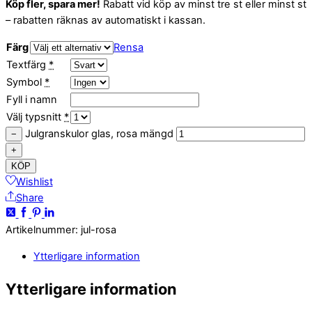
Köp fler, spara mer!
Rabatt vid köp av minst tre st eller minst st
– rabatten räknas av automatiskt i kassan.
Färg
Rensa
Textfärg
*
Symbol
*
Fyll i namn
Välj typsnitt
*
Julgranskulor glas, rosa mängd
−
+
KÖP
Wishlist
Share
Artikelnummer
:
jul-rosa
Ytterligare information
Ytterligare information