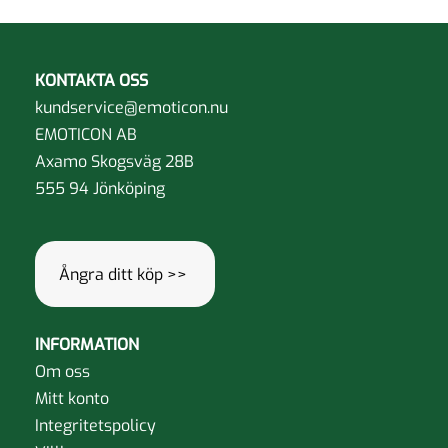
varianter.
varianter.
De
De
olika
olika
KONTAKTA OSS
alternativen
alternative
kundservice@emoticon.nu
kan
kan
EMOTICON AB
väljas
väljas
Axamo Skogsväg 28B
på
på
555 94 Jönköping
produktsidan
produktsida
Ångra ditt köp >>
INFORMATION
Om oss
Mitt konto
Integritetspolicy