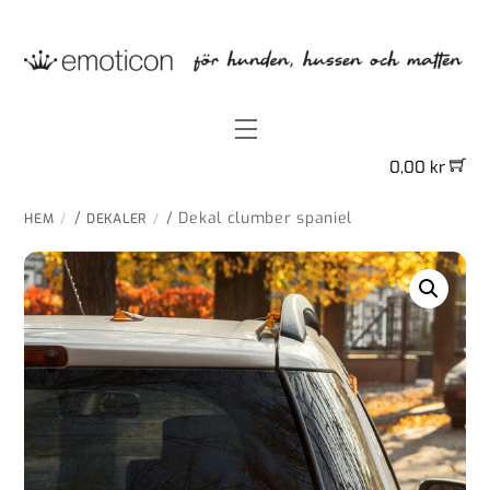
Skip
to
content
Menu
0,00
kr
/
/ Dekal clumber spaniel
HEM
DEKALER