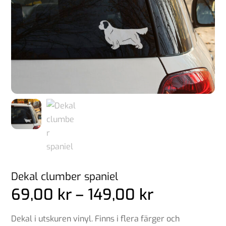
Dekal clumber spaniel
Prisinterva
69,00
kr
–
149,00
kr
69,00 kr
till
Dekal i utskuren vinyl. Finns i flera färger och