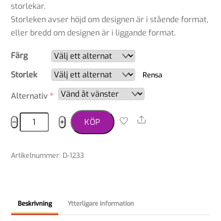
149,00 kr
storlekar.
Storleken avser höjd om designen är i stående format,
eller bredd om designen är i liggande format.
Färg
Storlek
Rensa
Alternativ
*
Dekal
Share
−
+
KÖP
clumber
spaniel
Artikelnummer
:
D-1233
mängd
Beskrivning
Ytterligare information