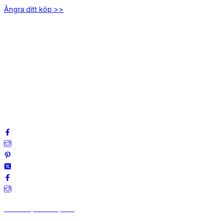
Ångra ditt köp >>
INFORMATION
Om oss
Mitt konto
Integritetspolicy
Villkor
Cookies
Frågor & svar
Följ oss gärna på sociala medier!
Vi finns på Trustpilot!