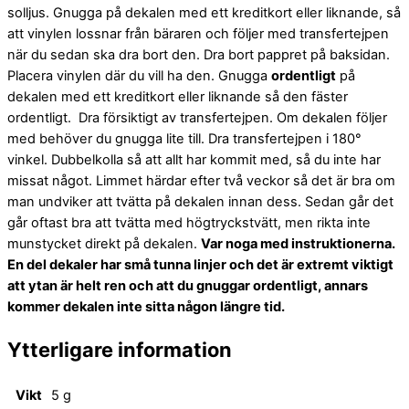
solljus. Gnugga på dekalen med ett kreditkort eller liknande, så
att vinylen lossnar från bäraren och följer med transfertejpen
när du sedan ska dra bort den. Dra bort pappret på baksidan.
Placera vinylen där du vill ha den. Gnugga
ordentligt
på
dekalen med ett kreditkort eller liknande så den fäster
ordentligt. Dra försiktigt av transfertejpen. Om dekalen följer
med behöver du gnugga lite till. Dra transfertejpen i 180°
vinkel. Dubbelkolla så att allt har kommit med, så du inte har
missat något. Limmet härdar efter två veckor så det är bra om
man undviker att tvätta på dekalen innan dess. Sedan går det
går oftast bra att tvätta med högtryckstvätt, men rikta inte
munstycket direkt på dekalen.
Var noga med instruktionerna.
En del dekaler har små tunna linjer och det är extremt viktigt
att ytan är helt ren och att du gnuggar ordentligt, annars
kommer dekalen inte sitta någon längre tid.
Ytterligare information
Vikt
5 g