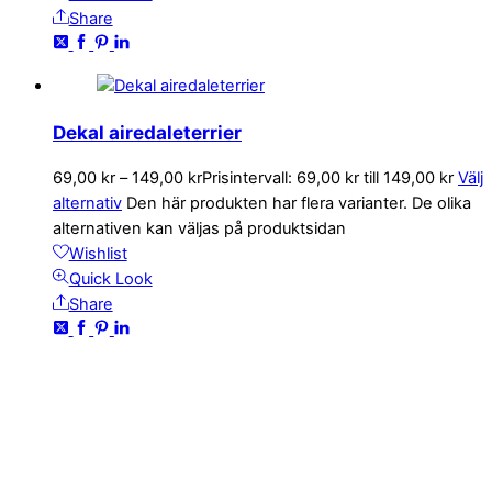
Share
Dekal airedaleterrier
69,00
kr
–
149,00
kr
Prisintervall: 69,00 kr till 149,00 kr
Välj
alternativ
Den här produkten har flera varianter. De olika
alternativen kan väljas på produktsidan
Wishlist
Quick Look
Share
KONTAKTA OSS
kundservice@emoticon.nu
EMOTICON AB
Axamo Skogsväg 28B
555 94 Jönköping