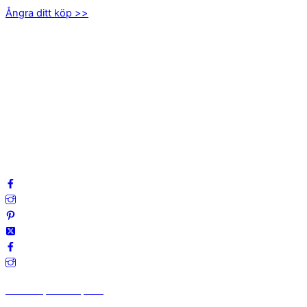
Ångra ditt köp >>
INFORMATION
Om oss
Mitt konto
Integritetspolicy
Villkor
Cookies
Frågor & svar
Följ oss gärna på sociala medier!
Vi finns på Trustpilot!