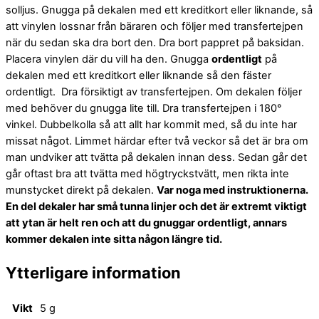
solljus. Gnugga på dekalen med ett kreditkort eller liknande, så
att vinylen lossnar från bäraren och följer med transfertejpen
när du sedan ska dra bort den. Dra bort pappret på baksidan.
Placera vinylen där du vill ha den. Gnugga
ordentligt
på
dekalen med ett kreditkort eller liknande så den fäster
ordentligt. Dra försiktigt av transfertejpen. Om dekalen följer
med behöver du gnugga lite till. Dra transfertejpen i 180°
vinkel. Dubbelkolla så att allt har kommit med, så du inte har
missat något. Limmet härdar efter två veckor så det är bra om
man undviker att tvätta på dekalen innan dess. Sedan går det
går oftast bra att tvätta med högtryckstvätt, men rikta inte
munstycket direkt på dekalen.
Var noga med instruktionerna.
En del dekaler har små tunna linjer och det är extremt viktigt
att ytan är helt ren och att du gnuggar ordentligt, annars
kommer dekalen inte sitta någon längre tid.
Ytterligare information
Vikt
5 g