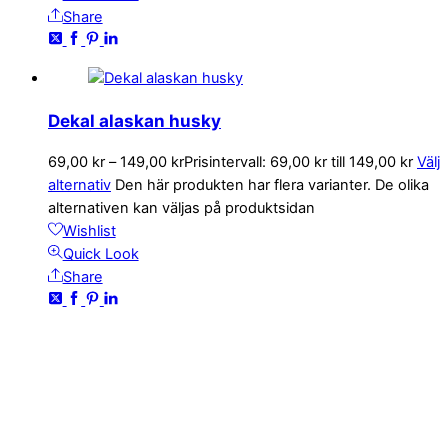
Share
Dekal alaskan husky
69,00
kr
–
149,00
kr
Prisintervall: 69,00 kr till 149,00 kr
Välj
alternativ
Den här produkten har flera varianter. De olika
alternativen kan väljas på produktsidan
Wishlist
Quick Look
Share
KONTAKTA OSS
kundservice@emoticon.nu
EMOTICON AB
Axamo Skogsväg 28B
555 94 Jönköping