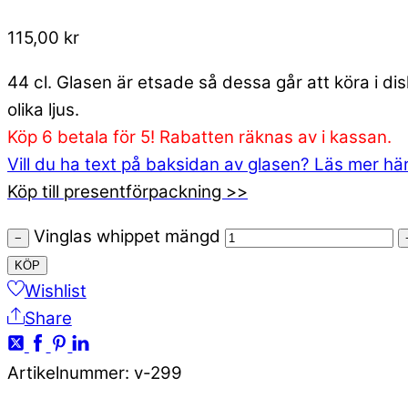
115,00
kr
44 cl. Glasen är etsade så dessa går att köra i d
olika ljus.
Köp 6 betala för 5! Rabatten räknas av i kassan.
Vill du ha text på baksidan av glasen? Läs mer hä
Köp till presentförpackning >>
Vinglas whippet mängd
−
KÖP
Wishlist
Share
Artikelnummer
:
v-299