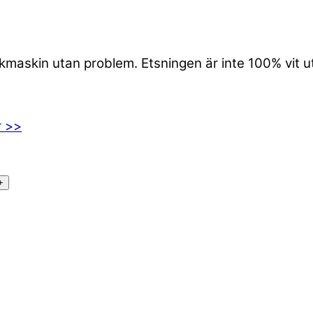
iskmaskin utan problem. Etsningen är inte 100% vit 
r >>
+