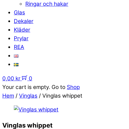
Ringar och hakar
Glas
Dekaler
Kläder
Prylar
REA
0,00
kr
0
Your cart is empty. Go to
Shop
Hem
/
Vinglas
/ Vinglas whippet
Vinglas whippet