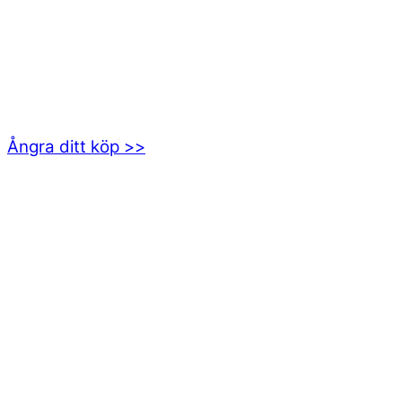
kundservice@emoticon.nu
EMOTICON AB
Axamo Skogsväg 28B
555 94 Jönköping
Ångra ditt köp >>
INFORMATION
Om oss
Mitt konto
Integritetspolicy
Villkor
Cookies
Frågor & svar
Följ oss gärna på sociala medier!