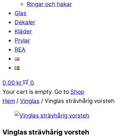
Ringar och hakar
Glas
Dekaler
Kläder
Prylar
REA
0,00
kr
0
Your cart is empty. Go to
Shop
Hem
/
Vinglas
/ Vinglas strävhårig vorsteh
Vinglas strävhårig vorsteh