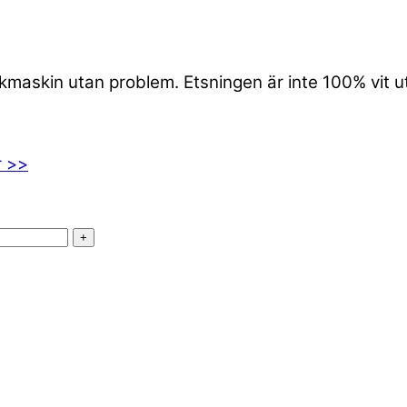
iskmaskin utan problem. Etsningen är inte 100% vit 
r >>
+