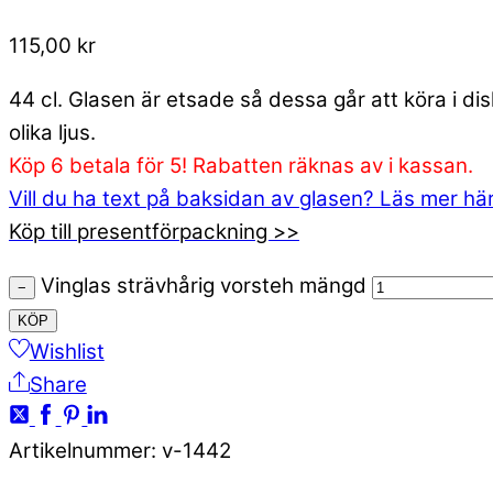
115,00
kr
44 cl. Glasen är etsade så dessa går att köra i d
olika ljus.
Köp 6 betala för 5! Rabatten räknas av i kassan.
Vill du ha text på baksidan av glasen? Läs mer hä
Köp till presentförpackning >>
Vinglas strävhårig vorsteh mängd
−
KÖP
Wishlist
Share
Artikelnummer
:
v-1442