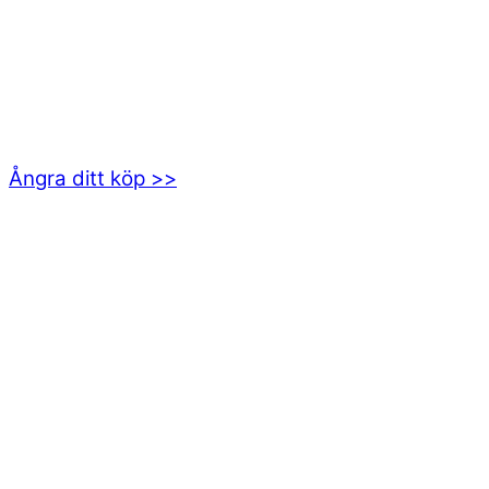
kundservice@emoticon.nu
EMOTICON AB
Axamo Skogsväg 28B
555 94 Jönköping
Ångra ditt köp >>
INFORMATION
Om oss
Mitt konto
Integritetspolicy
Villkor
Cookies
Frågor & svar
Följ oss gärna på sociala medier!