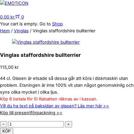
Skip
to
Menu
content
0,00
kr
0
Your cart is empty. Go to
Shop
Hem
/
Vinglas
/ Vinglas staffordshire bullterrier
Vinglas staffordshire bullterrier
115,00
kr
44 cl. Glasen är etsade så dessa går att köra i diskmaskin utan
problem. Etsningen är inte 100% vit utan något genomskinlig och
syns olika mycket i olika ljus.
Köp 6 betala för 5! Rabatten räknas av i kassan.
Vill du ha text på baksidan av glasen? Läs mer här >>
Köp till presentförpackning >>
Vinglas
−
+
staffordshire
KÖP