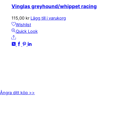
Vinglas greyhound/whippet racing
115,00
kr
Lägg till i varukorg
Wishlist
Quick Look
Share
KONTAKTA OSS
kundservice@emoticon.nu
EMOTICON AB
Axamo Skogsväg 28B
555 94 Jönköping
Ångra ditt köp >>
INFORMATION
Om oss
Mitt konto
Integritetspolicy