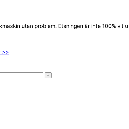
iskmaskin utan problem. Etsningen är inte 100% vit 
r >>
+