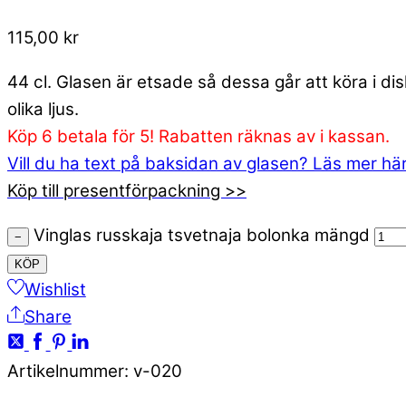
115,00
kr
44 cl. Glasen är etsade så dessa går att köra i d
olika ljus.
Köp 6 betala för 5! Rabatten räknas av i kassan.
Vill du ha text på baksidan av glasen? Läs mer hä
Köp till presentförpackning >>
Vinglas russkaja tsvetnaja bolonka mängd
−
KÖP
Wishlist
Share
Artikelnummer
:
v-020