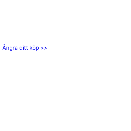
kundservice@emoticon.nu
EMOTICON AB
Axamo Skogsväg 28B
555 94 Jönköping
Ångra ditt köp >>
INFORMATION
Om oss
Mitt konto
Integritetspolicy
Villkor
Cookies
Frågor & svar
Följ oss gärna på sociala medier!