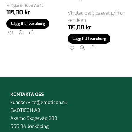
Vinglas hovawart
115,00
kr
Vinglas petit basset griffon
vendéen
Lägg till i varukorg
115,00
kr
Share
Lägg till i varukorg
Share
KONTAKTA OSS
kundservice@emoticon.nu
EMOTICON AB
Axamo Skogsväg 28B
555 94 Jönköping