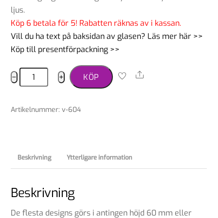
ljus.
Köp 6 betala för 5! Rabatten räknas av i kassan.
Vill du ha text på baksidan av glasen? Läs mer här >>
Köp till presentförpackning >>
Vinglas
Share
−
+
KÖP
pyrenéerhund
mängd
Artikelnummer
:
v-604
Beskrivning
Ytterligare information
Beskrivning
De flesta designs görs i antingen höjd 60 mm eller