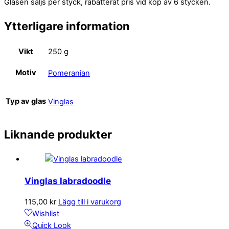
Glasen säljs per styck, rabatterat pris vid köp av 6 stycken.
Ytterligare information
Vikt
250 g
Motiv
Pomeranian
Typ av glas
Vinglas
Liknande produkter
Vinglas labradoodle
115,00
kr
Lägg till i varukorg
Wishlist
Quick Look