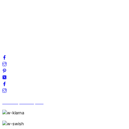
Om oss
Mitt konto
Integritetspolicy
Villkor
Cookies
Frågor & svar
Följ oss gärna på sociala medier!
Vi finns på Trustpilot!