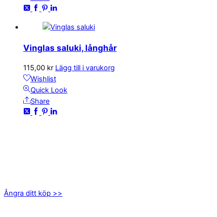
Vinglas saluki, långhår
115,00
kr
Lägg till i varukorg
Wishlist
Quick Look
Share
KONTAKTA OSS
kundservice@emoticon.nu
EMOTICON AB
Axamo Skogsväg 28B
555 94 Jönköping
Ångra ditt köp >>
INFORMATION