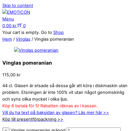
Skip to content
Menu
0,00
kr
0
Your cart is empty. Go to
Shop
Hem
/
Vinglas
/ Vinglas pomeranian
Vinglas pomeranian
115,00
kr
44 cl. Glasen är etsade så dessa går att köra i diskmaskin utan
problem. Etsningen är inte 100% vit utan något genomskinlig
och syns olika mycket i olika ljus.
Köp 6 betala för 5! Rabatten räknas av i kassan.
Vill du ha text på baksidan av glasen? Läs mer här >>
Köp till presentförpackning >>
Vinglas pomeranian mängd
−