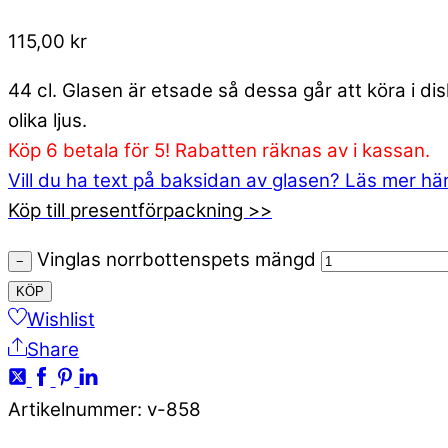
115,00
kr
44 cl. Glasen är etsade så dessa går att köra i d
olika ljus.
Köp 6 betala för 5! Rabatten räknas av i kassan.
Vill du ha text på baksidan av glasen? Läs mer hä
Köp till presentförpackning >>
Vinglas norrbottenspets mängd
−
KÖP
Wishlist
Share
Artikelnummer
:
v-858