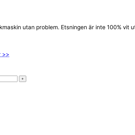
iskmaskin utan problem. Etsningen är inte 100% vit 
r >>
+