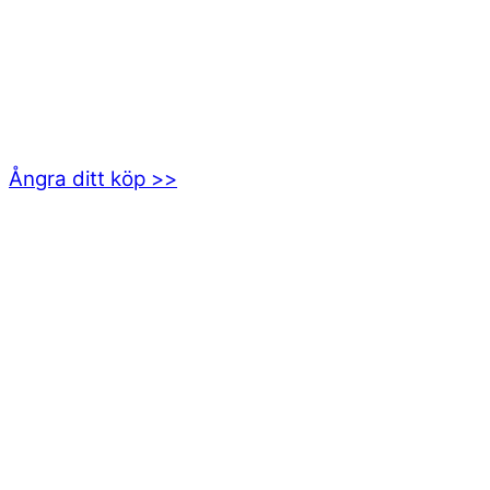
kundservice@emoticon.nu
EMOTICON AB
Axamo Skogsväg 28B
555 94 Jönköping
Ångra ditt köp >>
INFORMATION
Om oss
Mitt konto
Integritetspolicy
Villkor
Cookies
Frågor & svar
Följ oss gärna på sociala medier!