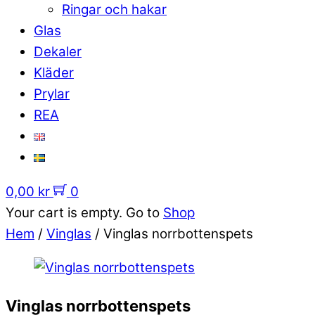
Ringar och hakar
Glas
Dekaler
Kläder
Prylar
REA
0,00
kr
0
Your cart is empty. Go to
Shop
Hem
/
Vinglas
/ Vinglas norrbottenspets
Vinglas norrbottenspets