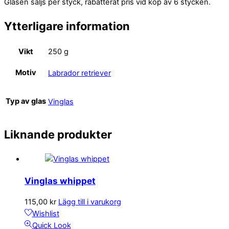
Glasen säljs per styck, rabatterat pris vid köp av 6 stycken.
Ytterligare information
Vikt
250 g
Motiv
Labrador retriever
Typ av glas
Vinglas
Liknande produkter
Vinglas whippet
115,00
kr
Lägg till i varukorg
Wishlist
Quick Look