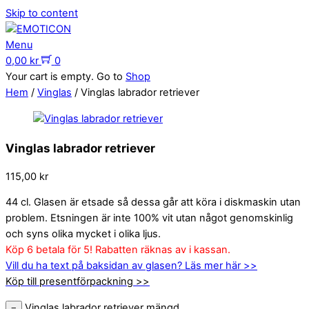
Skip to content
Menu
0,00
kr
0
Your cart is empty. Go to
Shop
Hem
/
Vinglas
/ Vinglas labrador retriever
Vinglas labrador retriever
115,00
kr
44 cl. Glasen är etsade så dessa går att köra i diskmaskin utan
problem. Etsningen är inte 100% vit utan något genomskinlig
och syns olika mycket i olika ljus.
Köp 6 betala för 5! Rabatten räknas av i kassan.
Vill du ha text på baksidan av glasen? Läs mer här >>
Köp till presentförpackning >>
Vinglas labrador retriever mängd
−