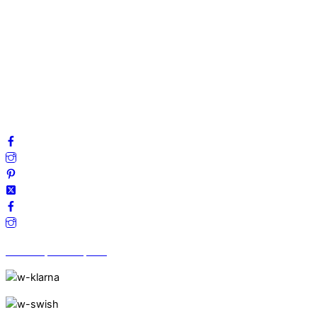
Om oss
Mitt konto
Integritetspolicy
Villkor
Cookies
Frågor & svar
Följ oss gärna på sociala medier!
Vi finns på Trustpilot!