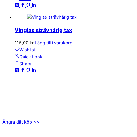
Vinglas strävhårig tax
115,00
kr
Lägg till i varukorg
Wishlist
Quick Look
Share
KONTAKTA OSS
kundservice@emoticon.nu
EMOTICON AB
Axamo Skogsväg 28B
555 94 Jönköping
Ångra ditt köp >>
INFORMATION