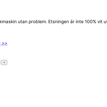
iskmaskin utan problem. Etsningen är inte 100% vit 
r >>
+