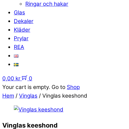
Ringar och hakar
Glas
Dekaler
Kläder
Prylar
REA
0,00
kr
0
Your cart is empty. Go to
Shop
Hem
/
Vinglas
/ Vinglas keeshond
Vinglas keeshond