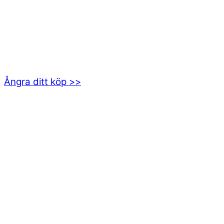
kundservice@emoticon.nu
EMOTICON AB
Axamo Skogsväg 28B
555 94 Jönköping
Ångra ditt köp >>
INFORMATION
Om oss
Mitt konto
Integritetspolicy
Villkor
Cookies
Frågor & svar
Följ oss gärna på sociala medier!