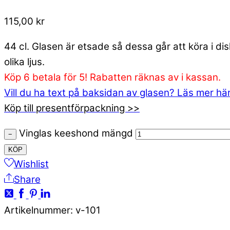
115,00
kr
44 cl. Glasen är etsade så dessa går att köra i d
olika ljus.
Köp 6 betala för 5! Rabatten räknas av i kassan.
Vill du ha text på baksidan av glasen? Läs mer hä
Köp till presentförpackning >>
Vinglas keeshond mängd
−
KÖP
Wishlist
Share
Artikelnummer
:
v-101