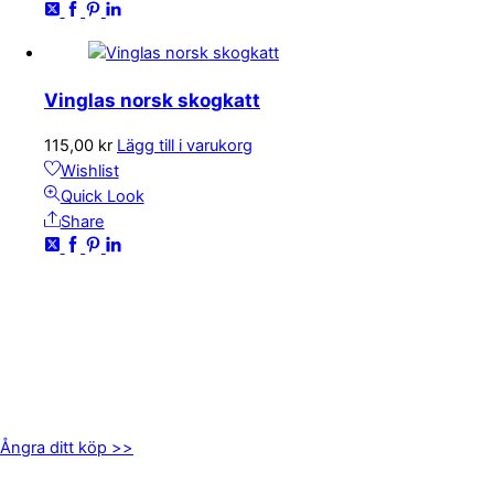
Vinglas norsk skogkatt
115,00
kr
Lägg till i varukorg
Wishlist
Quick Look
Share
KONTAKTA OSS
kundservice@emoticon.nu
EMOTICON AB
Axamo Skogsväg 28B
555 94 Jönköping
Ångra ditt köp >>
INFORMATION