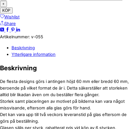
+
KÖP
Wishlist
Share
Artikelnummer
:
v-055
Beskrivning
Ytterligare information
Beskrivning
De flesta designs görs i antingen höjd 60 mm eller bredd 60 mm,
beroende på vilket format de är i. Detta säkerställer att storleken
alltid blir likadan även om du beställer flera gånger.
Storlek samt placeringen av motivet på bilderna kan vara något
missvisande, eftersom alla glas görs för hand.
Det kan vara upp till två veckors leveranstid på glas eftersom de
görs på beställning.
Glasen säljs per styck, rabatterat pris vid köp av 6 stycken.