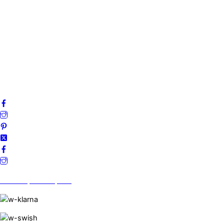
Om oss
Mitt konto
Integritetspolicy
Villkor
Cookies
Frågor & svar
Följ oss gärna på sociala medier!
Vi finns på Trustpilot!