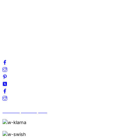
Om oss
Mitt konto
Integritetspolicy
Villkor
Cookies
Frågor & svar
Följ oss gärna på sociala medier!
Vi finns på Trustpilot!