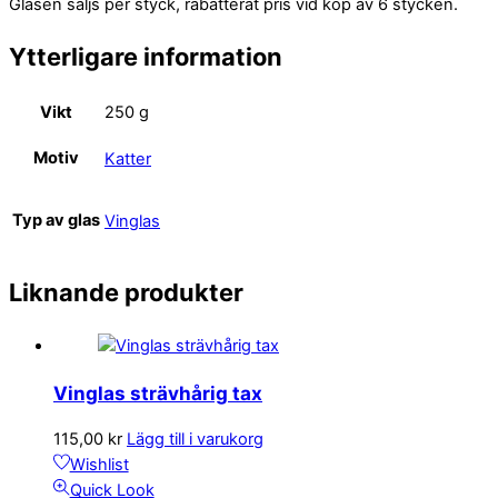
Glasen säljs per styck, rabatterat pris vid köp av 6 stycken.
Ytterligare information
Vikt
250 g
Motiv
Katter
Typ av glas
Vinglas
Liknande produkter
Vinglas strävhårig tax
115,00
kr
Lägg till i varukorg
Wishlist
Quick Look