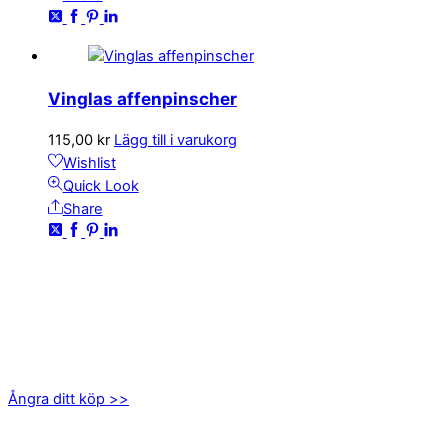
Vinglas affenpinscher
115,00
kr
Lägg till i varukorg
Wishlist
Quick Look
Share
KONTAKTA OSS
kundservice@emoticon.nu
EMOTICON AB
Axamo Skogsväg 28B
555 94 Jönköping
Ångra ditt köp >>
INFORMATION