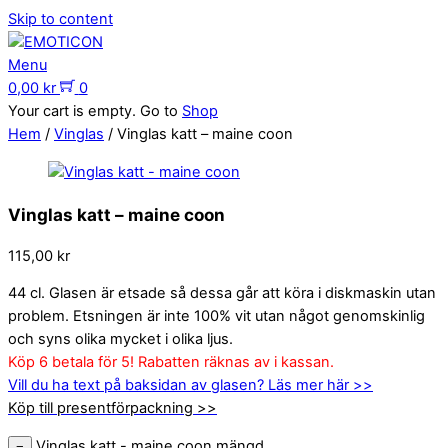
Skip to content
Menu
0,00
kr
0
Your cart is empty. Go to
Shop
Hem
/
Vinglas
/ Vinglas katt – maine coon
Vinglas katt – maine coon
115,00
kr
44 cl. Glasen är etsade så dessa går att köra i diskmaskin utan
problem. Etsningen är inte 100% vit utan något genomskinlig
och syns olika mycket i olika ljus.
Köp 6 betala för 5! Rabatten räknas av i kassan.
Vill du ha text på baksidan av glasen? Läs mer här >>
Köp till presentförpackning >>
Vinglas katt - maine coon mängd
−