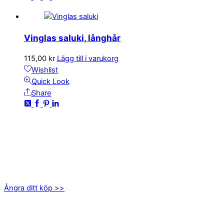
Vinglas saluki, långhår
115,00
kr
Lägg till i varukorg
Wishlist
Quick Look
Share
KONTAKTA OSS
kundservice@emoticon.nu
EMOTICON AB
Axamo Skogsväg 28B
555 94 Jönköping
Ångra ditt köp >>
INFORMATION
Om oss