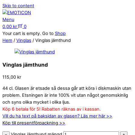
Skip to content
Menu
0,00
kr
0
Your cart is empty. Go to
Shop
Hem
/
Vinglas
/ Vinglas jämthund
Vinglas jämthund
115,00
kr
44 cl. Glasen är etsade så dessa går att köra i diskmaskin utan
problem. Etsningen är inte 100% vit utan något genomskinlig
och syns olika mycket i olika ljus.
Köp 6 betala för 5! Rabatten räknas av i kassan.
Vill du ha text på baksidan av glasen? Läs mer här >>
Köp till presentförpackning >>
Vinglas jämthund mängd
−
+