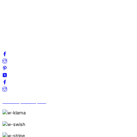
Mitt konto
Integritetspolicy
Villkor
Cookies
Frågor & svar
Följ oss gärna på sociala medier!
Vi finns på Trustpilot!