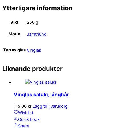
Ytterligare information
Vikt
250 g
Motiv
Jämthund
Typ av glas
Vinglas
Liknande produkter
Vinglas saluki, långhår
115,00
kr
Lägg till i varukorg
Wishlist
Quick Look
Share