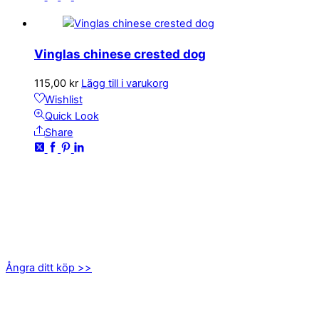
Vinglas chinese crested dog
115,00
kr
Lägg till i varukorg
Wishlist
Quick Look
Share
KONTAKTA OSS
kundservice@emoticon.nu
EMOTICON AB
Axamo Skogsväg 28B
555 94 Jönköping
Ångra ditt köp >>
INFORMATION
Om oss