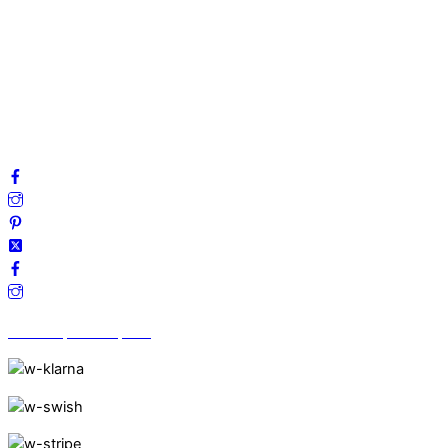
Mitt konto
Integritetspolicy
Villkor
Cookies
Frågor & svar
Följ oss gärna på sociala medier!
Vi finns på Trustpilot!