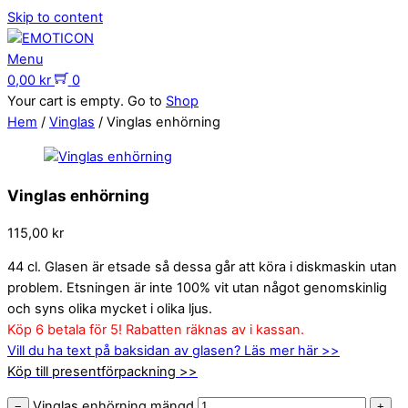
Skip to content
Menu
0,00
kr
0
Your cart is empty. Go to
Shop
Hem
/
Vinglas
/ Vinglas enhörning
Vinglas enhörning
115,00
kr
44 cl. Glasen är etsade så dessa går att köra i diskmaskin utan
problem. Etsningen är inte 100% vit utan något genomskinlig
och syns olika mycket i olika ljus.
Köp 6 betala för 5! Rabatten räknas av i kassan.
Vill du ha text på baksidan av glasen? Läs mer här >>
Köp till presentförpackning >>
Vinglas enhörning mängd
−
+