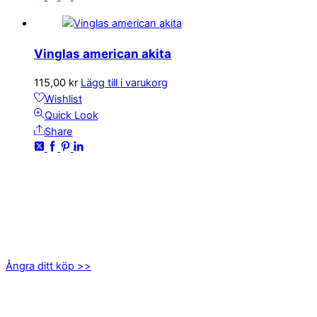
Vinglas american akita
115,00
kr
Lägg till i varukorg
Wishlist
Quick Look
Share
KONTAKTA OSS
kundservice@emoticon.nu
EMOTICON AB
Axamo Skogsväg 28B
555 94 Jönköping
Ångra ditt köp >>
INFORMATION
Om oss