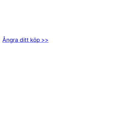
EMOTICON AB
Axamo Skogsväg 28B
555 94 Jönköping
Ångra ditt köp >>
INFORMATION
Om oss
Mitt konto
Integritetspolicy
Villkor
Cookies
Frågor & svar
Följ oss gärna på sociala medier!