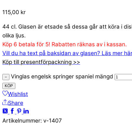
115,00
kr
44 cl. Glasen är etsade så dessa går att köra i d
olika ljus.
Köp 6 betala för 5! Rabatten räknas av i kassan.
Vill du ha text på baksidan av glasen? Läs mer hä
Köp till presentförpackning >>
Vinglas engelsk springer spaniel mängd
−
KÖP
Wishlist
Share
Artikelnummer
:
v-1407