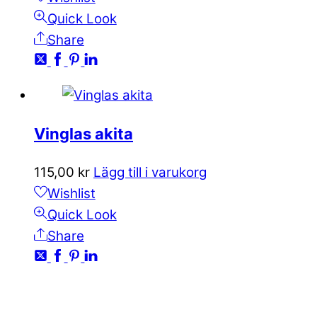
Quick Look
Share
Vinglas akita
115,00
kr
Lägg till i varukorg
Wishlist
Quick Look
Share
KONTAKTA OSS
kundservice@emoticon.nu