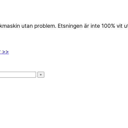
iskmaskin utan problem. Etsningen är inte 100% vit 
r >>
+