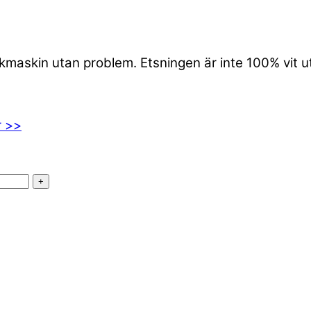
iskmaskin utan problem. Etsningen är inte 100% vit 
r >>
+