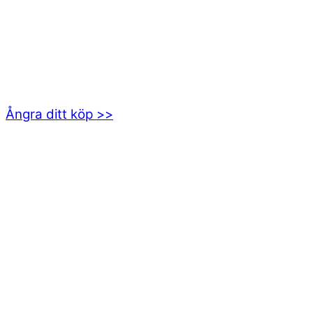
kundservice@emoticon.nu
EMOTICON AB
Axamo Skogsväg 28B
555 94 Jönköping
Ångra ditt köp >>
INFORMATION
Om oss
Mitt konto
Integritetspolicy
Villkor
Cookies
Frågor & svar
Följ oss gärna på sociala medier!