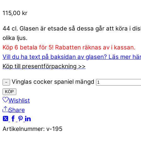
115,00
kr
44 cl. Glasen är etsade så dessa går att köra i d
olika ljus.
Köp 6 betala för 5! Rabatten räknas av i kassan.
Vill du ha text på baksidan av glasen? Läs mer hä
Köp till presentförpackning >>
Vinglas cocker spaniel mängd
−
KÖP
Wishlist
Share
Artikelnummer
:
v-195