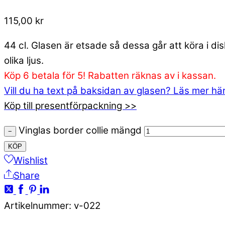
115,00
kr
44 cl. Glasen är etsade så dessa går att köra i d
olika ljus.
Köp 6 betala för 5! Rabatten räknas av i kassan.
Vill du ha text på baksidan av glasen? Läs mer hä
Köp till presentförpackning >>
Vinglas border collie mängd
−
KÖP
Wishlist
Share
Artikelnummer
:
v-022