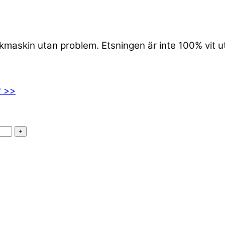
iskmaskin utan problem. Etsningen är inte 100% vit 
r >>
+