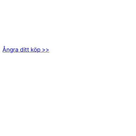
kundservice@emoticon.nu
EMOTICON AB
Axamo Skogsväg 28B
555 94 Jönköping
Ångra ditt köp >>
INFORMATION
Om oss
Mitt konto
Integritetspolicy
Villkor
Cookies
Frågor & svar
Följ oss gärna på sociala medier!