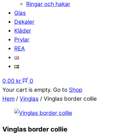
Ringar och hakar
Glas
Dekaler
Kläder
Prylar
REA
0,00
kr
0
Your cart is empty. Go to
Shop
Hem
/
Vinglas
/ Vinglas border collie
Vinglas border collie