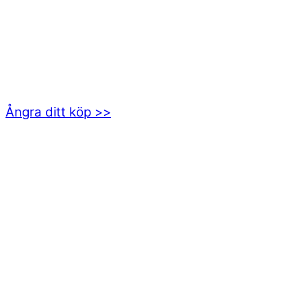
kundservice@emoticon.nu
EMOTICON AB
Axamo Skogsväg 28B
555 94 Jönköping
Ångra ditt köp >>
INFORMATION
Om oss
Mitt konto
Integritetspolicy
Villkor
Cookies
Frågor & svar
Följ oss gärna på sociala medier!