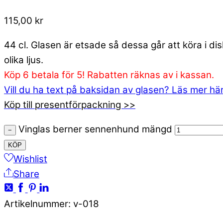
115,00
kr
44 cl. Glasen är etsade så dessa går att köra i d
olika ljus.
Köp 6 betala för 5! Rabatten räknas av i kassan.
Vill du ha text på baksidan av glasen? Läs mer hä
Köp till presentförpackning >>
Vinglas berner sennenhund mängd
−
KÖP
Wishlist
Share
Artikelnummer
:
v-018