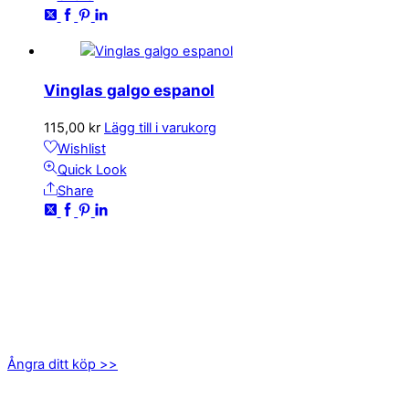
Vinglas galgo espanol
115,00
kr
Lägg till i varukorg
Wishlist
Quick Look
Share
KONTAKTA OSS
kundservice@emoticon.nu
EMOTICON AB
Axamo Skogsväg 28B
555 94 Jönköping
Ångra ditt köp >>
INFORMATION