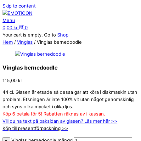
Skip to content
Menu
0,00
kr
0
Your cart is empty. Go to
Shop
Hem
/
Vinglas
/ Vinglas bernedoodle
Vinglas bernedoodle
115,00
kr
44 cl. Glasen är etsade så dessa går att köra i diskmaskin utan
problem. Etsningen är inte 100% vit utan något genomskinlig
och syns olika mycket i olika ljus.
Köp 6 betala för 5! Rabatten räknas av i kassan.
Vill du ha text på baksidan av glasen? Läs mer här >>
Köp till presentförpackning >>
Vinglas bernedoodle mängd
−