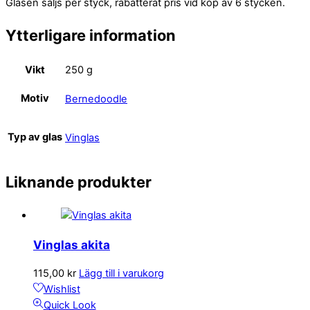
Glasen säljs per styck, rabatterat pris vid köp av 6 stycken.
Ytterligare information
Vikt
250 g
Motiv
Bernedoodle
Typ av glas
Vinglas
Liknande produkter
Vinglas akita
115,00
kr
Lägg till i varukorg
Wishlist
Quick Look