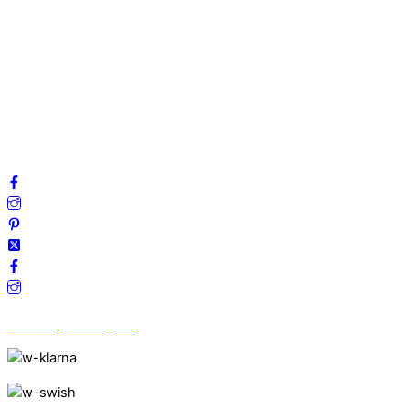
Om oss
Mitt konto
Integritetspolicy
Villkor
Cookies
Frågor & svar
Följ oss gärna på sociala medier!
Vi finns på Trustpilot!