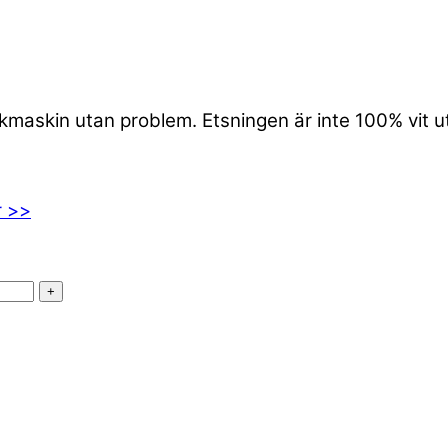
iskmaskin utan problem. Etsningen är inte 100% vit 
r >>
+