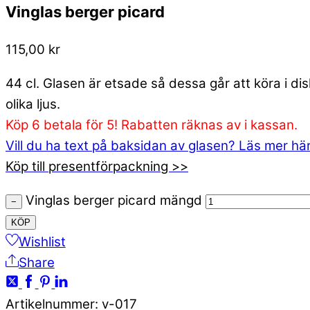
Vinglas berger picard
115,00
kr
44 cl. Glasen är etsade så dessa går att köra i d
olika ljus.
Köp 6 betala för 5! Rabatten räknas av i kassan.
Vill du ha text på baksidan av glasen? Läs mer hä
Köp till presentförpackning >>
Vinglas berger picard mängd
−
KÖP
Wishlist
Share
Artikelnummer
:
v-017