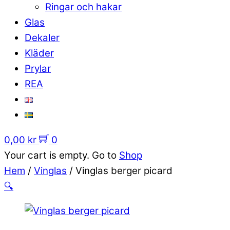
Ringar och hakar
Glas
Dekaler
Kläder
Prylar
REA
0,00
kr
0
Your cart is empty. Go to
Shop
Hem
/
Vinglas
/ Vinglas berger picard
🔍