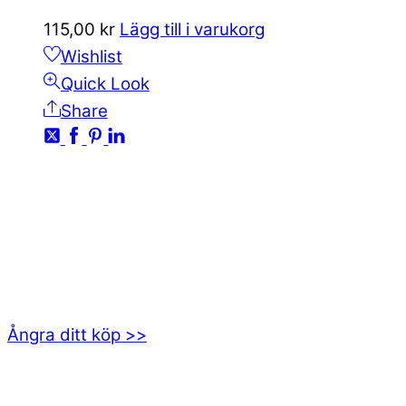
115,00
kr
Lägg till i varukorg
Wishlist
Quick Look
Share
KONTAKTA OSS
kundservice@emoticon.nu
EMOTICON AB
Axamo Skogsväg 28B
555 94 Jönköping
Ångra ditt köp >>
INFORMATION