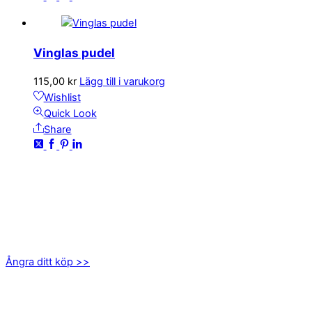
Vinglas pudel
115,00
kr
Lägg till i varukorg
Wishlist
Quick Look
Share
KONTAKTA OSS
kundservice@emoticon.nu
EMOTICON AB
Axamo Skogsväg 28B
555 94 Jönköping
Ångra ditt köp >>
INFORMATION
Om oss