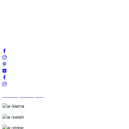
Mitt konto
Integritetspolicy
Villkor
Cookies
Frågor & svar
Följ oss gärna på sociala medier!
Vi finns på Trustpilot!