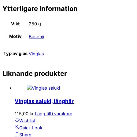
Ytterligare information
Vikt
250 g
Motiv
Basenji
Typ av glas
Vinglas
Liknande produkter
Vinglas saluki, långhår
115,00
kr
Lägg till i varukorg
Wishlist
Quick Look
Share