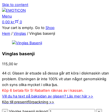
Skip to content
Menu
0,00
kr
0
Your cart is empty. Go to
Shop
Hem
/
Vinglas
/ Vinglas basenji
Vinglas basenji
115,00
kr
44 cl. Glasen är etsade så dessa går att köra i diskmaskin utan
problem. Etsningen är inte 100% vit utan något genomskinlig
och syns olika mycket i olika ljus.
Köp 6 betala för 5! Rabatten räknas av i kassan.
Vill du ha text på baksidan av glasen? Läs mer här >>
Köp till presentförpackning >>
Vinglas basenji mängd
−
+