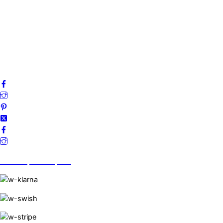
Mitt konto
Integritetspolicy
Villkor
Cookies
Frågor & svar
Följ oss gärna på sociala medier!
Vi finns på Trustpilot!