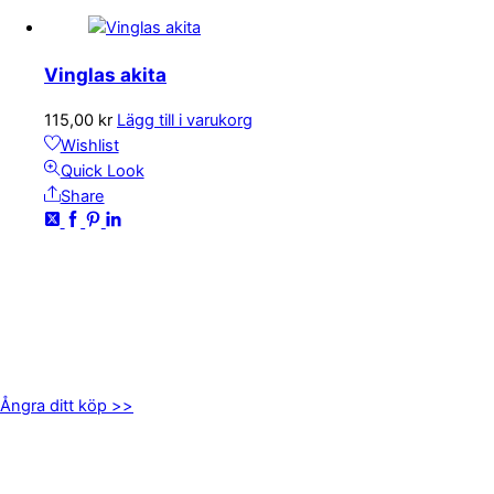
Vinglas akita
115,00
kr
Lägg till i varukorg
Wishlist
Quick Look
Share
KONTAKTA OSS
kundservice@emoticon.nu
EMOTICON AB
Axamo Skogsväg 28B
555 94 Jönköping
Ångra ditt köp >>
INFORMATION
Om oss