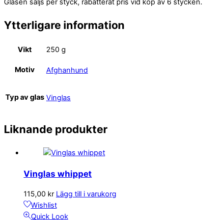
Glasen säljs per styck, rabatterat pris vid köp av 6 stycken.
Ytterligare information
Vikt
250 g
Motiv
Afghanhund
Typ av glas
Vinglas
Liknande produkter
Vinglas whippet
115,00
kr
Lägg till i varukorg
Wishlist
Quick Look