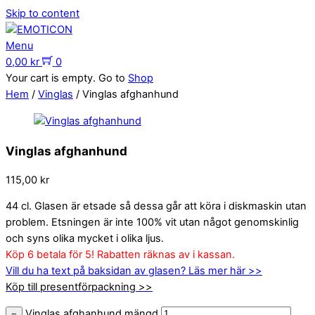
Skip to content
Menu
0,00
kr
0
Your cart is empty. Go to
Shop
Hem
/
Vinglas
/ Vinglas afghanhund
Vinglas afghanhund
115,00
kr
44 cl. Glasen är etsade så dessa går att köra i diskmaskin utan
problem. Etsningen är inte 100% vit utan något genomskinlig
och syns olika mycket i olika ljus.
Köp 6 betala för 5! Rabatten räknas av i kassan.
Vill du ha text på baksidan av glasen? Läs mer här >>
Köp till presentförpackning >>
Vinglas afghanhund mängd
−