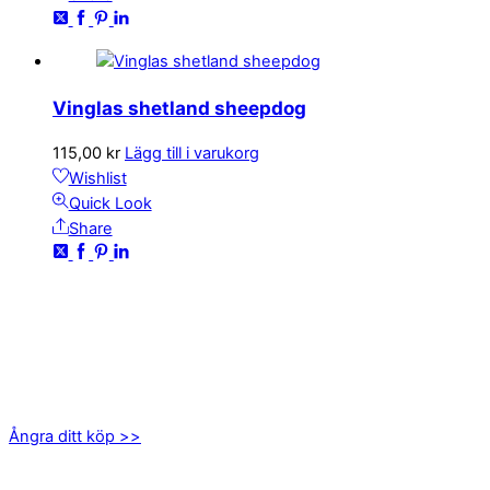
Vinglas shetland sheepdog
115,00
kr
Lägg till i varukorg
Wishlist
Quick Look
Share
KONTAKTA OSS
kundservice@emoticon.nu
EMOTICON AB
Axamo Skogsväg 28B
555 94 Jönköping
Ångra ditt köp >>
INFORMATION