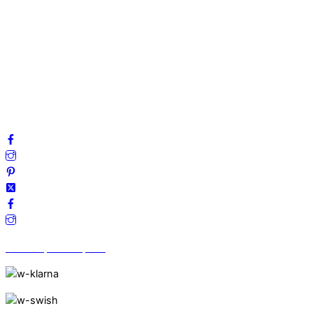
Om oss
Mitt konto
Integritetspolicy
Villkor
Cookies
Frågor & svar
Följ oss gärna på sociala medier!
Vi finns på Trustpilot!