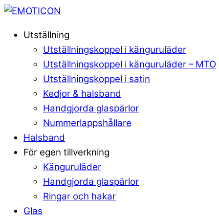
Skip
to
Menu
Utställning
content
Utställningskoppel i känguruläder
Utställningskoppel i känguruläder – MTO
Utställningskoppel i satin
Kedjor & halsband
Handgjorda glaspärlor
Nummerlappshållare
Halsband
För egen tillverkning
Känguruläder
Handgjorda glaspärlor
Ringar och hakar
Glas