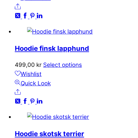
produktsidan
Share
har
flera
varianter.
De
olika
Hoodie finsk lapphund
alternativen
kan
Den
499,00
kr
Select options
väljas
här
Wishlist
på
produkten
Quick Look
produktsidan
Share
har
flera
varianter.
De
olika
Hoodie skotsk terrier