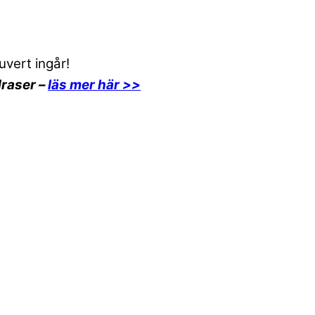
uvert ingår!
draser –
läs mer här >>