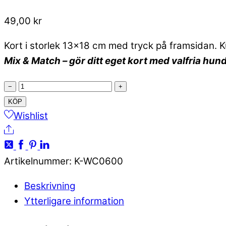
49,00
kr
Kort i storlek 13×18 cm med tryck på framsidan. K
Mix & Match – gör ditt eget kort med valfria hun
Vikt
−
+
kort
KÖP
med
Wishlist
Share
barbet
mängd
Artikelnummer
:
K-WC0600
Beskrivning
Ytterligare information