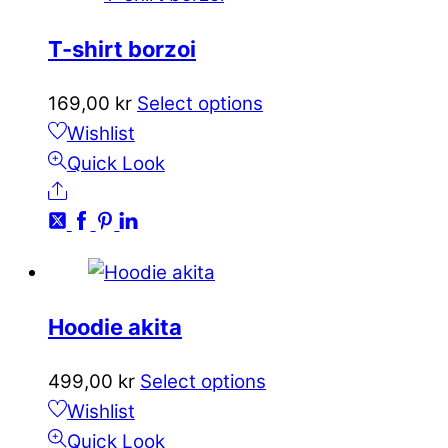
T-shirt borzoi
Den
169,00
kr
Select options
här
Wishlist
produkten
Quick Look
Share
har
flera
varianter.
De
olika
Hoodie akita
alternativen
kan
Den
499,00
kr
Select options
väljas
här
Wishlist
på
produkten
Quick Look