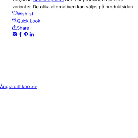
varianter. De olika alternativen kan väljas på produktsidan
Wishlist
Quick Look
Share
KONTAKTA OSS
kundservice@emoticon.nu
EMOTICON AB
Axamo Skogsväg 28B
555 94 Jönköping
Ångra ditt köp >>
INFORMATION
Om oss
Mitt konto
Integritetspolicy
Villkor
Cookies