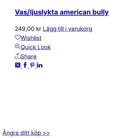
Vas/ljuslykta american bully
249,00
kr
Lägg till i varukorg
Wishlist
Quick Look
Share
KONTAKTA OSS
kundservice@emoticon.nu
EMOTICON AB
Axamo Skogsväg 28B
555 94 Jönköping
Ångra ditt köp >>