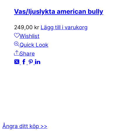
Vas/ljuslykta american bully
249,00
kr
Lägg till i varukorg
Wishlist
Quick Look
Share
KONTAKTA OSS
kundservice@emoticon.nu
EMOTICON AB
Axamo Skogsväg 28B
555 94 Jönköping
Ångra ditt köp >>