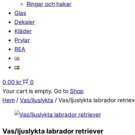
Ringar och hakar
Glas
Dekaler
Kläder
Prylar
REA
0,00
kr
0
Your cart is empty. Go to
Shop
Hem
/
Vas/ljuslykta
/ Vas/ljuslykta labrador retrie
Vas/ljuslykta labrador retriever