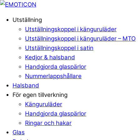
Skip
to
Menu
Utställning
content
Utställningskoppel i känguruläder
Utställningskoppel i känguruläder – MTO
Utställningskoppel i satin
Kedjor & halsband
Handgjorda glaspärlor
Nummerlappshållare
Halsband
För egen tillverkning
Känguruläder
Handgjorda glaspärlor
Ringar och hakar
Glas