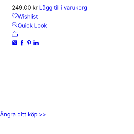
249,00
kr
Lägg till i varukorg
Wishlist
Quick Look
Share
KONTAKTA OSS
kundservice@emoticon.nu
EMOTICON AB
Axamo Skogsväg 28B
555 94 Jönköping
Ångra ditt köp >>
INFORMATION