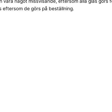
n vara något missvisande, eftersom alla glas görs f
as eftersom de görs på beställning.