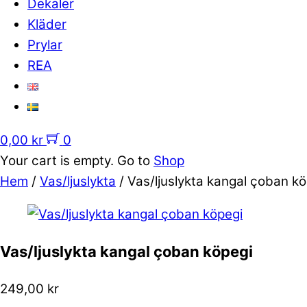
Dekaler
Kläder
Prylar
REA
0,00
kr
0
Your cart is empty. Go to
Shop
Hem
/
Vas/ljuslykta
/ Vas/ljuslykta kangal çoban ko
Vas/ljuslykta kangal çoban köpegi
249,00
kr