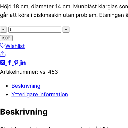
Höjd 18 cm, diameter 14 cm. Munblåst klarglas som
går att köra i diskmaskin utan problem. Etsningen ä
Vas/ljuslykta
−
+
kangal
KÖP
çoban
Wishlist
Share
köpegi
mängd
Artikelnummer
:
vs-453
Beskrivning
Ytterligare information
Beskrivning