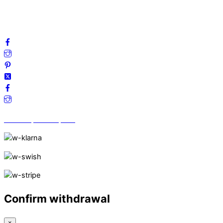
Frågor & svar
Följ oss gärna på sociala medier!
Vi finns på Trustpilot!
Confirm withdrawal
×