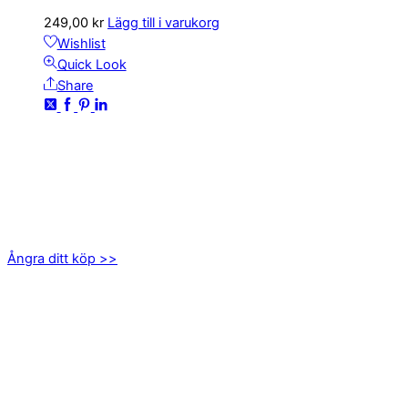
249,00
kr
Lägg till i varukorg
Wishlist
Quick Look
Share
KONTAKTA OSS
kundservice@emoticon.nu
EMOTICON AB
Axamo Skogsväg 28B
555 94 Jönköping
Ångra ditt köp >>
INFORMATION
Om oss
Mitt konto
Integritetspolicy
Villkor
Cookies