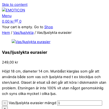
Skip to content
Menu
0,00
kr
0
Your cart is empty. Go to
Shop
Hem
/
Vas/ljuslykta
/ Vas/ljuslykta eurasier
Vas/ljuslykta eurasier
249,00
kr
Höjd 18 cm, diameter 14 cm. Munblåst klarglas som går att
använda både som vas och ljuslykta med t ex blockljus och
sten/sand. Glaset är etsat så det går att köra i diskmaskin utan
problem. Etsningen är inte 100% vit utan något genomskinlig
och syns olika mycket i olika ljus.
Vas/ljuslykta eurasier mängd
−
+