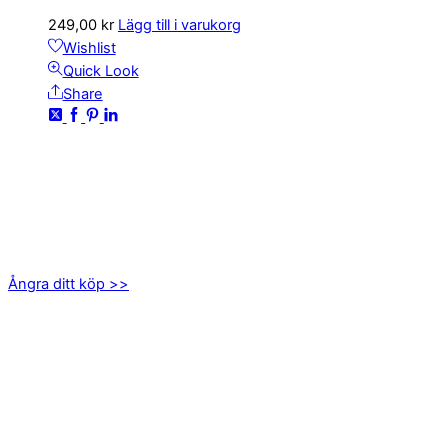
249,00
kr
Lägg till i varukorg
Wishlist
Quick Look
Share
KONTAKTA OSS
kundservice@emoticon.nu
EMOTICON AB
Axamo Skogsväg 28B
555 94 Jönköping
Ångra ditt köp >>
INFORMATION
Om oss
Mitt konto
Integritetspolicy
Villkor
Cookies