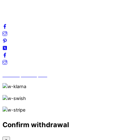
Frågor & svar
Följ oss gärna på sociala medier!
Vi finns på Trustpilot!
Confirm withdrawal
×