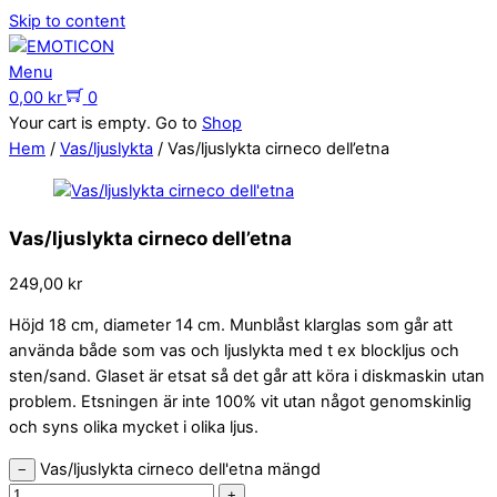
Skip to content
Menu
0,00
kr
0
Your cart is empty. Go to
Shop
Hem
/
Vas/ljuslykta
/ Vas/ljuslykta cirneco dell’etna
Vas/ljuslykta cirneco dell’etna
249,00
kr
Höjd 18 cm, diameter 14 cm. Munblåst klarglas som går att
använda både som vas och ljuslykta med t ex blockljus och
sten/sand. Glaset är etsat så det går att köra i diskmaskin utan
problem. Etsningen är inte 100% vit utan något genomskinlig
och syns olika mycket i olika ljus.
Vas/ljuslykta cirneco dell'etna mängd
−
+