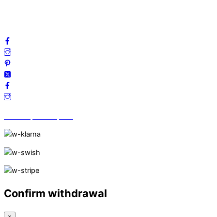
Frågor & svar
Följ oss gärna på sociala medier!
Vi finns på Trustpilot!
Confirm withdrawal
×