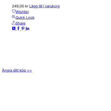
249,00
kr
Lägg till i varukorg
Wishlist
Quick Look
Share
KONTAKTA OSS
kundservice@emoticon.nu
EMOTICON AB
Axamo Skogsväg 28B
555 94 Jönköping
Ångra ditt köp >>
INFORMATION
Om oss
Mitt konto
Integritetspolicy
Villkor
Cookies