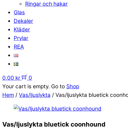
Ringar och hakar
Glas
Dekaler
Kläder
Prylar
REA
0,00
kr
0
Your cart is empty. Go to
Shop
Hem
/
Vas/ljuslykta
/ Vas/ljuslykta bluetick coon
Vas/ljuslykta bluetick coonhound