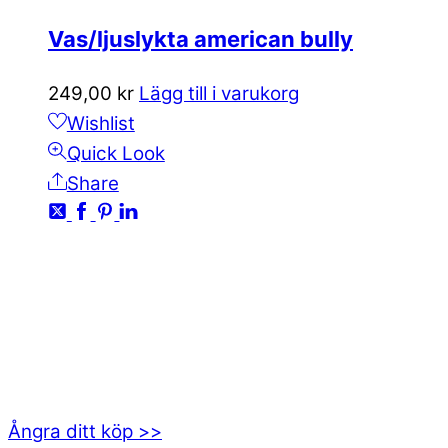
Vas/ljuslykta american bully
249,00
kr
Lägg till i varukorg
Wishlist
Quick Look
Share
KONTAKTA OSS
kundservice@emoticon.nu
EMOTICON AB
Axamo Skogsväg 28B
555 94 Jönköping
Ångra ditt köp >>