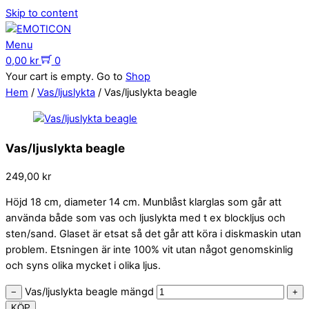
Skip to content
Menu
0,00
kr
0
Your cart is empty. Go to
Shop
Hem
/
Vas/ljuslykta
/ Vas/ljuslykta beagle
Vas/ljuslykta beagle
249,00
kr
Höjd 18 cm, diameter 14 cm. Munblåst klarglas som går att
använda både som vas och ljuslykta med t ex blockljus och
sten/sand. Glaset är etsat så det går att köra i diskmaskin utan
problem. Etsningen är inte 100% vit utan något genomskinlig
och syns olika mycket i olika ljus.
Vas/ljuslykta beagle mängd
−
+
KÖP