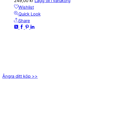
249,00
kr
Lägg till i varukorg
Wishlist
Quick Look
Share
KONTAKTA OSS
kundservice@emoticon.nu
EMOTICON AB
Axamo Skogsväg 28B
555 94 Jönköping
Ångra ditt köp >>
INFORMATION
Om oss
Mitt konto
Integritetspolicy
Villkor
Cookies
Frågor & svar