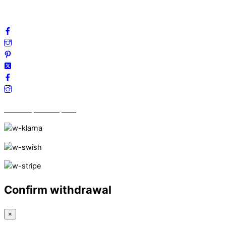
Följ oss gärna på sociala medier!
Vi finns på Trustpilot!
Confirm withdrawal
×