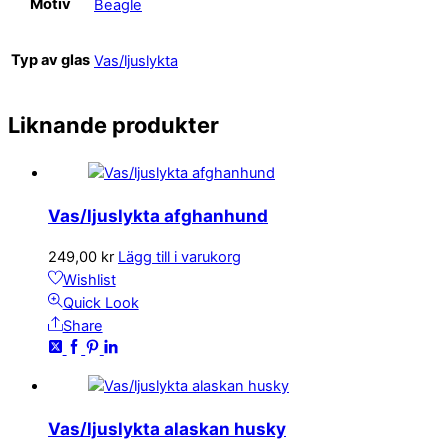
Motiv
Beagle
Typ av glas
Vas/ljuslykta
Liknande produkter
Vas/ljuslykta afghanhund
249,00
kr
Lägg till i varukorg
Wishlist
Quick Look
Share
Vas/ljuslykta alaskan husky