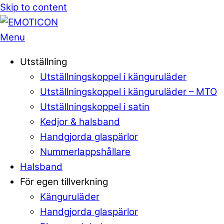
Skip to content
Menu
Utställning
Utställningskoppel i känguruläder
Utställningskoppel i känguruläder – MTO
Utställningskoppel i satin
Kedjor & halsband
Handgjorda glaspärlor
Nummerlappshållare
Halsband
För egen tillverkning
Känguruläder
Handgjorda glaspärlor