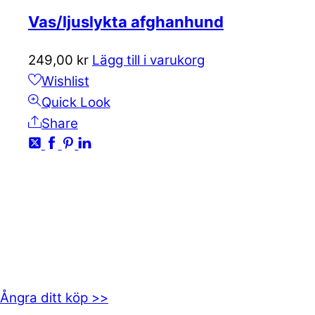
Vas/ljuslykta afghanhund
249,00
kr
Lägg till i varukorg
Wishlist
Quick Look
Share
KONTAKTA OSS
kundservice@emoticon.nu
EMOTICON AB
Axamo Skogsväg 28B
555 94 Jönköping
Ångra ditt köp >>