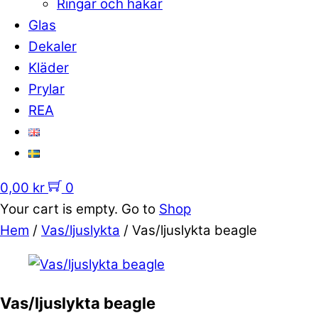
Ringar och hakar
Glas
Dekaler
Kläder
Prylar
REA
0,00
kr
0
Your cart is empty. Go to
Shop
Hem
/
Vas/ljuslykta
/ Vas/ljuslykta beagle
Vas/ljuslykta beagle