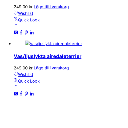
249,00
kr
Lägg till i varukorg
Wishlist
Quick Look
Share
Vas/ljuslykta airedaleterrier
249,00
kr
Lägg till i varukorg
Wishlist
Quick Look
Share
KONTAKTA OSS
kundservice@emoticon.nu
EMOTICON AB
Axamo Skogsväg 28B