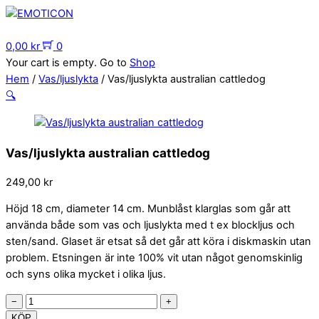
Skip
to
Menu
content
0,00
kr
0
Your cart is empty. Go to
Shop
Hem
/
Vas/ljuslykta
/ Vas/ljuslykta australian cattledog
🔍
Vas/ljuslykta australian cattledog
249,00
kr
Höjd 18 cm, diameter 14 cm. Munblåst klarglas som går att
använda både som vas och ljuslykta med t ex blockljus och
sten/sand. Glaset är etsat så det går att köra i diskmaskin utan
problem. Etsningen är inte 100% vit utan något genomskinlig
och syns olika mycket i olika ljus.
Vas/ljuslykta
−
+
australian
KÖP