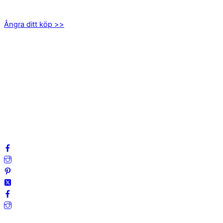
555 94 Jönköping
Ångra ditt köp >>
INFORMATION
Om oss
Mitt konto
Integritetspolicy
Villkor
Cookies
Frågor & svar
Följ oss gärna på sociala medier!