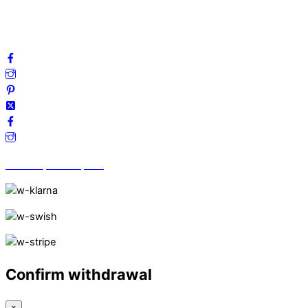
Frågor & svar
Följ oss gärna på sociala medier!
Vi finns på Trustpilot!
Confirm withdrawal
×