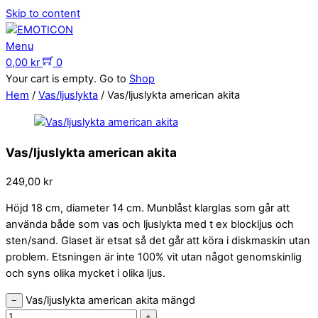
Skip to content
Menu
0,00
kr
0
Your cart is empty. Go to
Shop
Hem
/
Vas/ljuslykta
/ Vas/ljuslykta american akita
Vas/ljuslykta american akita
249,00
kr
Höjd 18 cm, diameter 14 cm. Munblåst klarglas som går att
använda både som vas och ljuslykta med t ex blockljus och
sten/sand. Glaset är etsat så det går att köra i diskmaskin utan
problem. Etsningen är inte 100% vit utan något genomskinlig
och syns olika mycket i olika ljus.
Vas/ljuslykta american akita mängd
−
+