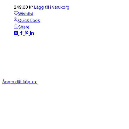
249,00
kr
Lägg till i varukorg
Wishlist
Quick Look
Share
KONTAKTA OSS
kundservice@emoticon.nu
EMOTICON AB
Axamo Skogsväg 28B
555 94 Jönköping
Ångra ditt köp >>
INFORMATION
Om oss
Mitt konto
Integritetspolicy
Villkor
Cookies