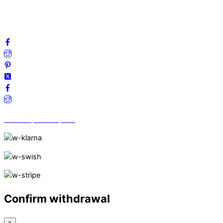
Frågor & svar
Följ oss gärna på sociala medier!
Vi finns på Trustpilot!
Confirm withdrawal
×