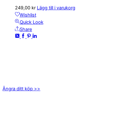
249,00
kr
Lägg till i varukorg
Wishlist
Quick Look
Share
KONTAKTA OSS
kundservice@emoticon.nu
EMOTICON AB
Axamo Skogsväg 28B
555 94 Jönköping
Ångra ditt köp >>
INFORMATION
Om oss
Mitt konto
Integritetspolicy
Villkor
Cookies