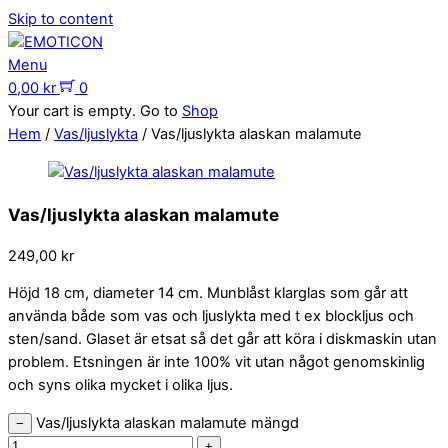
Skip to content
Menu
0,00
kr
0
Your cart is empty. Go to
Shop
Hem
/
Vas/ljuslykta
/ Vas/ljuslykta alaskan malamute
Vas/ljuslykta alaskan malamute
249,00
kr
Höjd 18 cm, diameter 14 cm. Munblåst klarglas som går att
använda både som vas och ljuslykta med t ex blockljus och
sten/sand. Glaset är etsat så det går att köra i diskmaskin utan
problem. Etsningen är inte 100% vit utan något genomskinlig
och syns olika mycket i olika ljus.
Vas/ljuslykta alaskan malamute mängd
−
+