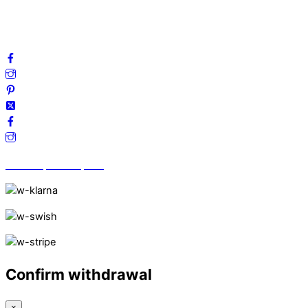
Frågor & svar
Följ oss gärna på sociala medier!
Vi finns på Trustpilot!
Confirm withdrawal
×