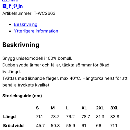
Artikelnummer
:
T-WC2663
Beskrivning
Ytterligare information
Beskrivning
Snygg unisexmodell i 100% bomull.
Dubbelsydda ärmar och fållar, täckta sömmar för ökad
livslängd.
Tvättas med liknande färger, max 40°C. Hängtorka helst för att
behålla tryckets kvalitet.
Storleksguide (cm)
S
M
L
XL
2XL
3XL
Längd
71.1
73.7
76.2
78.7
81.3
83.8
Bröstvidd
45.7
50.8
55.9
61
66
71.1