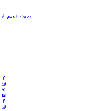
Axamo Skogsväg 28B
555 94 Jönköping
Ångra ditt köp >>
INFORMATION
Om oss
Mitt konto
Integritetspolicy
Villkor
Cookies
Frågor & svar
Följ oss gärna på sociala medier!