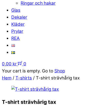
Ringar och hakar
Glas
Dekaler
Kläder
Prylar
REA
0,00
kr
0
Your cart is empty. Go to
Shop
Hem
/
T-shirts
/ T-shirt strävhårig tax
T-shirt strävhårig tax