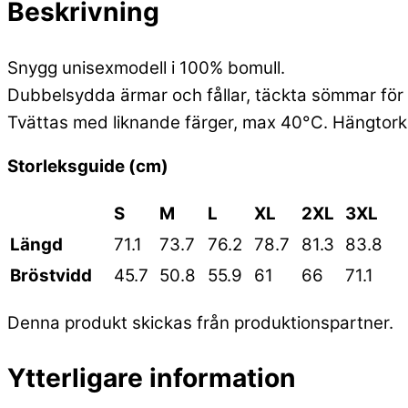
Beskrivning
Snygg unisexmodell i 100% bomull.
Dubbelsydda ärmar och fållar, täckta sömmar för 
Tvättas med liknande färger, max 40°C. Hängtorka h
Storleksguide (cm)
S
M
L
XL
2XL
3XL
Längd
71.1
73.7
76.2
78.7
81.3
83.8
Bröstvidd
45.7
50.8
55.9
61
66
71.1
Denna produkt skickas från produktionspartner.
Ytterligare information