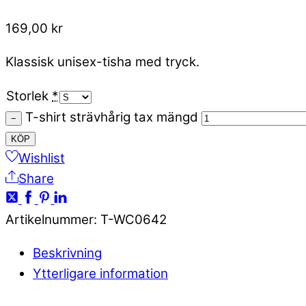
169,00
kr
Klassisk unisex-tisha med tryck.
Storlek
*
T-shirt strävhårig tax mängd
−
KÖP
Wishlist
Share
Artikelnummer
:
T-WC0642
Beskrivning
Ytterligare information