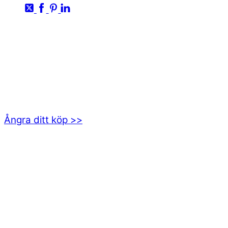
KONTAKTA OSS
kundservice@emoticon.nu
EMOTICON AB
Axamo Skogsväg 28B
555 94 Jönköping
Ångra ditt köp >>
INFORMATION
Om oss
Mitt konto
Integritetspolicy
Villkor
Cookies